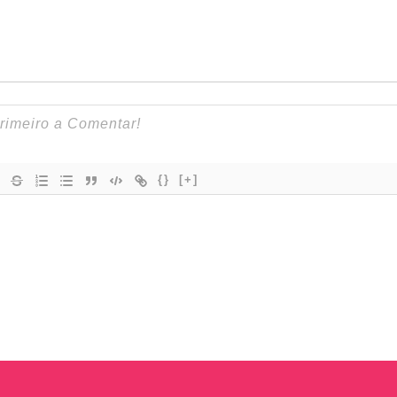
{}
[+]