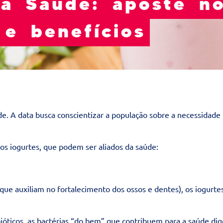
da Saúde: aposte no
 e benefícios
de. A data busca conscientizar a população sobre a necessidade
os iogurtes, que podem ser aliados da saúde:
 que auxiliam no fortalecimento dos ossos e dentes), os iogurte
ticos, as bactérias “do bem” que contribuem para a saúde dige